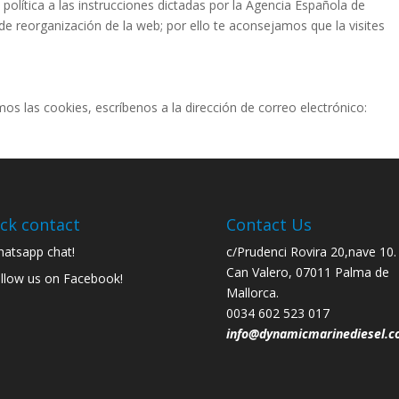
 política a las instrucciones dictadas por la Agencia Española de
de reorganización de la web; por ello te aconsejamos que la visites
os las cookies, escríbenos a la dirección de correo electrónico:
ck contact
Contact Us
atsapp chat!
c/Prudenci Rovira 20,nave 10.
Can Valero, 07011 Palma de
llow us on Facebook!
Mallorca.
0034 602 523 017
info@dynamicmarinediesel.