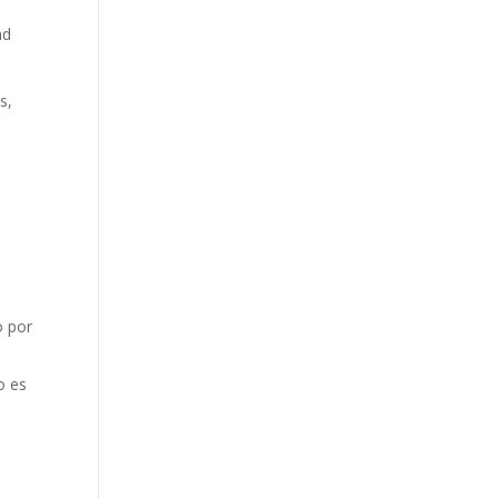
ad
s,
o por
o es