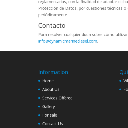
reglamentarias, con la finalidad de adaptar dicha
Protección de Datos, por cuestiones técnicas o 
periódicamente.
Contacto
Para resolver cualquier duda sobre cómo utilizam
info@dynamicmarinediesel.com
.
Information
Qui
Home
Wh
About Us
Fo
Services Offered
Gallery
For sale
Contact Us