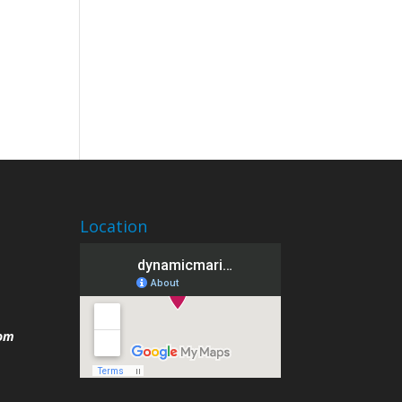
Location
com