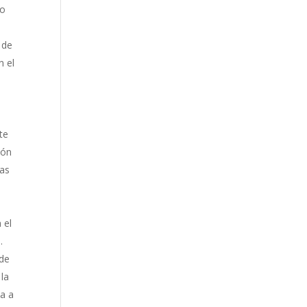
 o
 de
n el
te
ión
ras
 el
.
 de
 la
da a