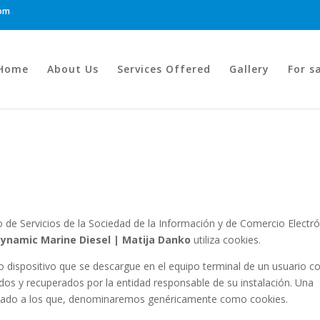
com
Home
About Us
Services Offered
Gallery
For s
o de Servicios de la Sociedad de la Información y de Comercio Electr
ynamic Marine Diesel | Matija Danko
utiliza cookies.
 o dispositivo que se descargue en el equipo terminal de un usuario co
dos y recuperados por la entidad responsable de su instalación. Una
izado a los que, denominaremos genéricamente como cookies.